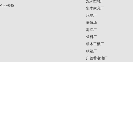
泡沫型材厂
企业资质
实木家具厂
床垫厂
养殖场
海绵厂
饲料厂
细木工板厂
纸箱厂
广德蓄电池厂