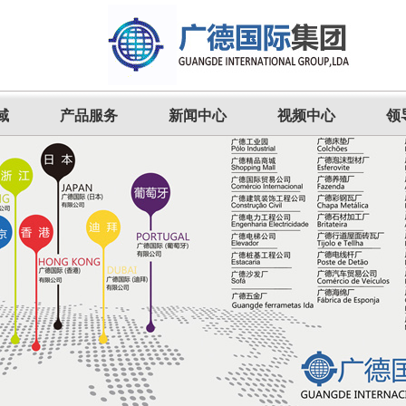
域
产品服务
新闻中心
视频中心
领