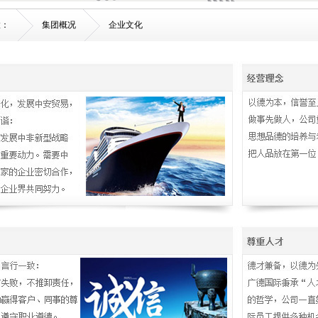
置：
集团概况
企业文化