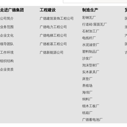
走进广德集团
工程建设
制造生产
彩钢瓦厂
公司简介
广德建筑装饰工程公司
行道砖/屋面瓦厂
业务范围
广德电力工程公司
石材加工厂
企业文化
广德电梯工程公司
电线杆厂
领导团队
广德桩基工程公司
水泥涵管厂
塑料制品厂
工作环境
广德新能源公司
沙发厂
组织结构
泡沫型材厂
企业资质
实木家具厂
床垫厂
养殖场
海绵厂
饲料厂
细木工板厂
纸箱厂
广德蓄电池厂