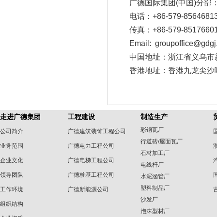
广德国际集团(中国)分部
电话：+86-579-856468
传真：+86-579-85176
Email: groupoffice@gdgj
中国地址：浙江省义乌市新
香港地址：香港九龙尖沙嘴
走进广德集团
工程建设
制造生产
彩钢瓦厂
公司简介
广德建筑装饰工程公司
行道砖/屋面瓦厂
业务范围
广德电力工程公司
石材加工厂
企业文化
广德电梯工程公司
电线杆厂
领导团队
广德桩基工程公司
水泥涵管厂
塑料制品厂
工作环境
广德新能源公司
沙发厂
组织结构
泡沫型材厂