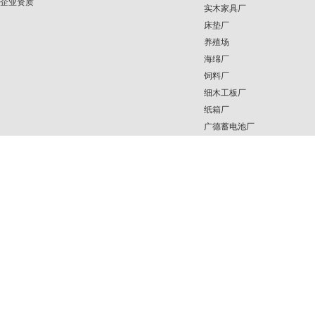
企业资质
实木家具厂
床垫厂
养殖场
海绵厂
饲料厂
细木工板厂
纸箱厂
广德蓄电池厂