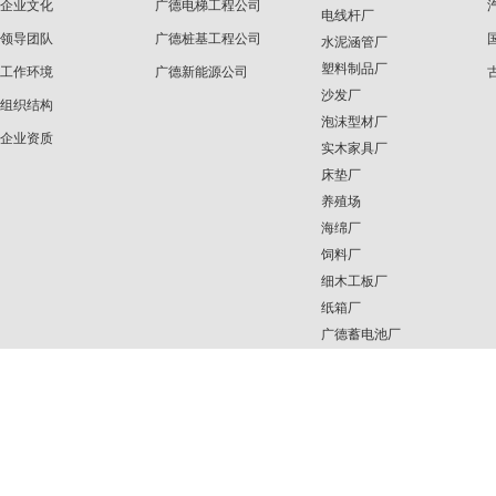
企业文化
广德电梯工程公司
电线杆厂
领导团队
广德桩基工程公司
水泥涵管厂
塑料制品厂
工作环境
广德新能源公司
沙发厂
组织结构
泡沫型材厂
企业资质
实木家具厂
床垫厂
养殖场
海绵厂
饲料厂
细木工板厂
纸箱厂
广德蓄电池厂