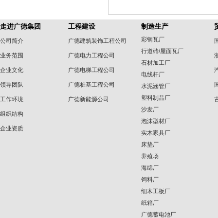
走进广德集团
工程建设
制造生产
彩钢瓦厂
公司简介
广德建筑装饰工程公司
行道砖/屋面瓦厂
业务范围
广德电力工程公司
石材加工厂
企业文化
广德电梯工程公司
电线杆厂
领导团队
广德桩基工程公司
水泥涵管厂
塑料制品厂
工作环境
广德新能源公司
沙发厂
组织结构
泡沫型材厂
企业资质
实木家具厂
床垫厂
养殖场
海绵厂
饲料厂
细木工板厂
纸箱厂
广德蓄电池厂