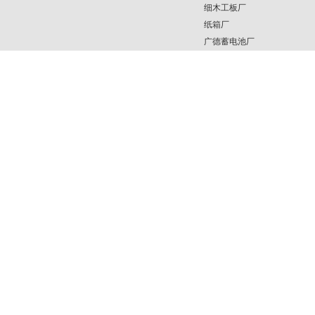
细木工板厂
纸箱厂
广德蓄电池厂