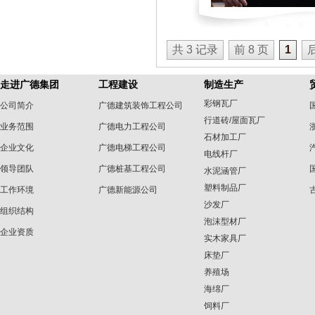
共 3 记录
前 8 页
1
后
走进广德集团
工程建设
制造生产
彩钢瓦厂
公司简介
广德建筑装饰工程公司
行道砖/屋面瓦厂
业务范围
广德电力工程公司
石材加工厂
企业文化
广德电梯工程公司
电线杆厂
领导团队
广德桩基工程公司
水泥涵管厂
塑料制品厂
工作环境
广德新能源公司
沙发厂
组织结构
泡沫型材厂
企业资质
实木家具厂
床垫厂
养殖场
海绵厂
饲料厂