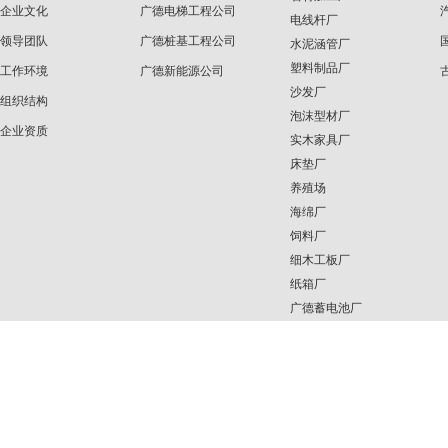
企业文化
广德电梯工程公司
电线杆厂
领导团队
广德桩基工程公司
水泥涵管厂
塑料制品厂
工作环境
广德新能源公司
沙发厂
组织结构
泡沫型材厂
企业资质
实木家具厂
床垫厂
养殖场
海绵厂
饲料厂
细木工板厂
纸箱厂
广德蓄电池厂